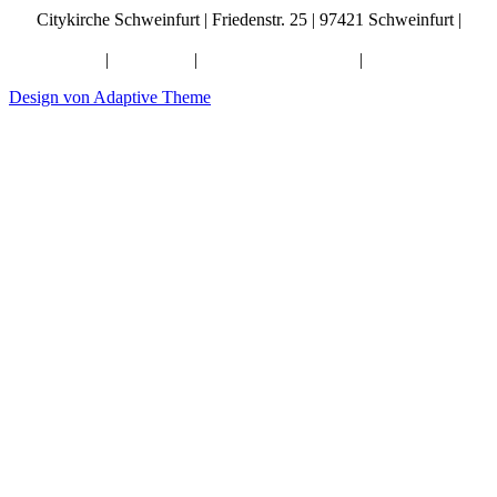
Citykirche Schweinfurt | Friedenstr. 25 | 97421 Schweinfurt |
info@citykirche-schweinfurt.de
Kontakt
|
Impressum
|
Künstliche Intelligenz
|
Datenschutz
Design von Adaptive Theme