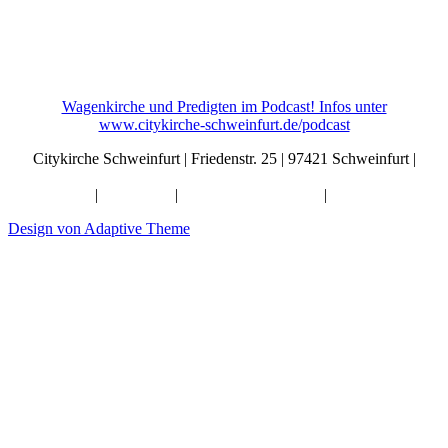
Wagenkirche und Predigten im Podcast! Infos unter
www.citykirche-schweinfurt.de/podcast
Citykirche Schweinfurt | Friedenstr. 25 | 97421 Schweinfurt |
info@citykirche-schweinfurt.de
Kontakt
|
Impressum
|
Künstliche Intelligenz
|
Datenschutz
Design von Adaptive Theme