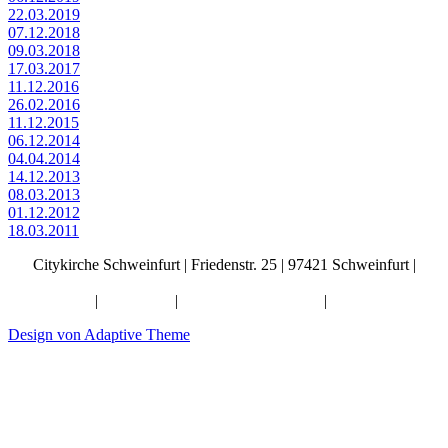
22.03.2019
07.12.2018
09.03.2018
17.03.2017
11.12.2016
26.02.2016
11.12.2015
06.12.2014
04.04.2014
14.12.2013
08.03.2013
01.12.2012
18.03.2011
Citykirche Schweinfurt | Friedenstr. 25 | 97421 Schweinfurt |
info@citykirche-schweinfurt.de
Kontakt
|
Impressum
|
Künstliche Intelligenz
|
Datenschutz
Design von Adaptive Theme