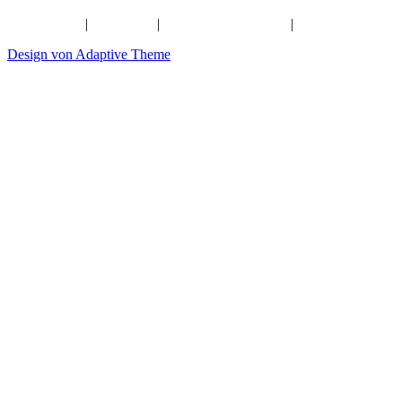
info@citykirche-schweinfurt.de
Kontakt
|
Impressum
|
Künstliche Intelligenz
|
Datenschutz
Design von Adaptive Theme