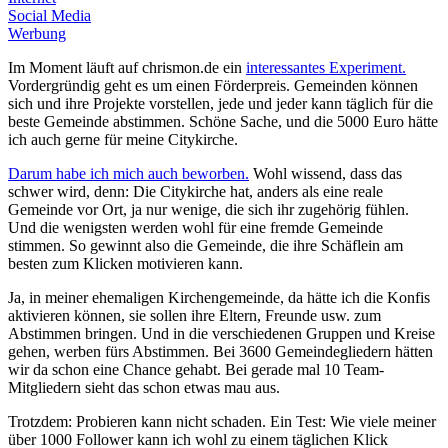
Social Media
Werbung
Im Moment läuft auf chrismon.de ein
interessantes Experiment.
Vordergründig geht es um einen Förderpreis. Gemeinden können
sich und ihre Projekte vorstellen, jede und jeder kann täglich für die
beste Gemeinde abstimmen. Schöne Sache, und die 5000 Euro hätte
ich auch gerne für meine Citykirche.
Darum habe ich mich auch beworben.
Wohl wissend, dass das
schwer wird, denn: Die Citykirche hat, anders als eine reale
Gemeinde vor Ort, ja nur wenige, die sich ihr zugehörig fühlen.
Und die wenigsten werden wohl für eine fremde Gemeinde
stimmen. So gewinnt also die Gemeinde, die ihre Schäflein am
besten zum Klicken motivieren kann.
Ja, in meiner ehemaligen Kirchengemeinde, da hätte ich die Konfis
aktivieren können, sie sollen ihre Eltern, Freunde usw. zum
Abstimmen bringen. Und in die verschiedenen Gruppen und Kreise
gehen, werben fürs Abstimmen. Bei 3600 Gemeindegliedern hätten
wir da schon eine Chance gehabt. Bei gerade mal 10 Team-
Mitgliedern sieht das schon etwas mau aus.
Trotzdem: Probieren kann nicht schaden. Ein Test: Wie viele meiner
über 1000 Follower kann ich wohl zu einem täglichen Klick