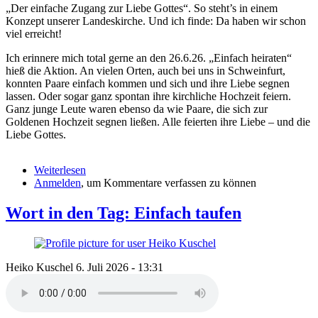
„Der einfache Zugang zur Liebe Gottes“. So steht’s in einem
Konzept unserer Landeskirche. Und ich finde: Da haben wir schon
viel erreicht!
Ich erinnere mich total gerne an den 26.6.26. „Einfach heiraten“
hieß die Aktion. An vielen Orten, auch bei uns in Schweinfurt,
konnten Paare einfach kommen und sich und ihre Liebe segnen
lassen. Oder sogar ganz spontan ihre kirchliche Hochzeit feiern.
Ganz junge Leute waren ebenso da wie Paare, die sich zur
Goldenen Hochzeit segnen ließen. Alle feierten ihre Liebe – und die
Liebe Gottes.
Weiterlesen
über
Anmelden
, um Kommentare verfassen zu können
Wort
in
den
Wort in den Tag: Einfach taufen
Tag:
Einfach
heiraten
Heiko Kuschel
6. Juli 2026 - 13:31