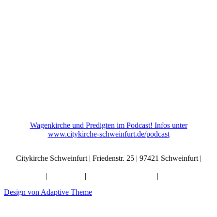
Wagenkirche und Predigten im Podcast! Infos unter
www.citykirche-schweinfurt.de/podcast
Citykirche Schweinfurt | Friedenstr. 25 | 97421 Schweinfurt |
info@citykirche-schweinfurt.de
Kontakt
|
Impressum
|
Künstliche Intelligenz
|
Datenschutz
Design von Adaptive Theme