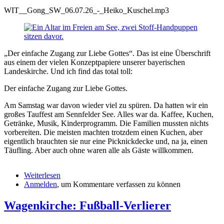
WIT__Gong_SW_06.07.26_-_Heiko_Kuschel.mp3
„Der einfache Zugang zur Liebe Gottes“. Das ist eine Überschrift
aus einem der vielen Konzeptpapiere unserer bayerischen
Landeskirche. Und ich find das total toll:
Der einfache Zugang zur Liebe Gottes.
Am Samstag war davon wieder viel zu spüren. Da hatten wir ein
großes Tauffest am Sennfelder See. Alles war da. Kaffee, Kuchen,
Getränke, Musik, Kinderprogramm. Die Familien mussten nichts
vorbereiten. Die meisten machten trotzdem einen Kuchen, aber
eigentlich brauchten sie nur eine Picknickdecke und, na ja, einen
Täufling. Aber auch ohne waren alle als Gäste willkommen.
Weiterlesen
über
Anmelden
, um Kommentare verfassen zu können
Wort
in
den
Wagenkirche: Fußball-Verlierer
Tag:
Einfach