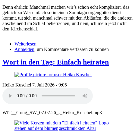
Denn ehrlich: Manchmal machen wir’s schon echt kompliziert, das
geb ich zu Wer einfach so in einen Sonntagmorgengottesdienst
kommt, tut sich manchmal schwer mit den Abläufen, die die anderen
anscheinend im Schlaf beherrschen, und nein, ich mein jetzt nicht
den Kirchenschlaf.
Weiterlesen
über
Anmelden
, um Kommentare verfassen zu können
Wort
in
den
Wort in den Tag: Einfach heiraten
Tag:
Einfach
Gottesdienst
feiern
Heiko Kuschel
7. Juli 2026 - 9:05
WIT__Gong_SW_07.07.26_-_Heiko_Kuschel.mp3