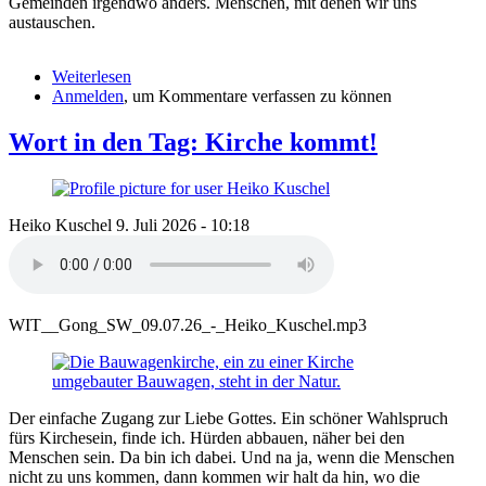
Gemeinden irgendwo anders. Menschen, mit denen wir uns
austauschen.
Weiterlesen
über
Anmelden
, um Kommentare verfassen zu können
Wort
in
den
Wort in den Tag: Kirche kommt!
Tag:
Liebe
Gottes
weltweit
Heiko Kuschel
9. Juli 2026 - 10:18
WIT__Gong_SW_09.07.26_-_Heiko_Kuschel.mp3
Der einfache Zugang zur Liebe Gottes. Ein schöner Wahlspruch
fürs Kirchesein, finde ich. Hürden abbauen, näher bei den
Menschen sein. Da bin ich dabei. Und na ja, wenn die Menschen
nicht zu uns kommen, dann kommen wir halt da hin, wo die