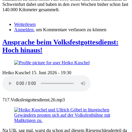
Schweinfurt dabei und haben in den zwei Wochen bisher schon fast
140.000 Kilometer gesammelt.
Weiterlesen
über
Anmelden
, um Kommentare verfassen zu können
Wo
zwei
oder
Ansprache beim Volksfestgottesdienst:
drei
Hoch hinaus!
Kilometer
...
Heiko Kuschel
15. Juni 2026 - 19:30
717.Volksfestgottesdienst.26.mp3
Na Ulli, sag mal, warst du schon auf diesem Riesenschleuderteil da