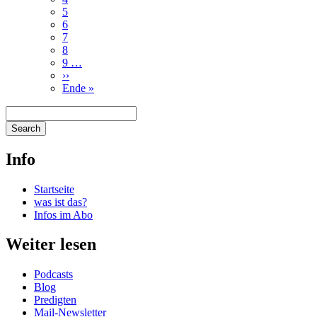
Page
5
Page
6
Page
7
Page
8
Page
9
…
Nächste
››
Seite
Letzte
Ende »
Seite
Search
Search
Info
Startseite
was ist das?
Infos im Abo
Weiter lesen
Podcasts
Blog
Predigten
Mail-Newsletter