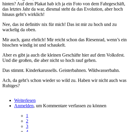
hinten? Auf dem Plakat hab ich ja ein Foto von dem Fahrgeschäft,
das letztes Jahr da war, diesmal steht da das Evolution, aber hoch
hinaus geht’s wirklich!
Nee, das ist definitiv nix für mich! Das ist mir zu hoch und zu
wackelig da oben.
Mir auch, ganz ehrlich! Mir reicht schon das Riesenrad, wenn’s ein
bisschen windig ist und schaukelt.
Aber es gibt ja auch die kleinen Geschäfte hier auf dem Volksfest.
Und die großen, die aber nicht so hoch rauf gehen.
Das stimmt. Kinderkarussells. Geisterbahnen. Wildwasserbahn.
Ach, da geht’s schon wieder so wild zu. Haben wir nicht auch was
Ruhiges?
Weiterlesen
über
Anmelden
, um Kommentare verfassen zu können
Ansprache
beim
Aktuelle
1
Volksfestgottesdienst:
Seite
Page
2
Hoch
Seitennummerierung
Page
3
hinaus!
Page
4