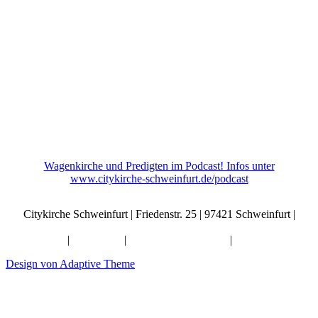
Wagenkirche und Predigten im Podcast! Infos unter
www.citykirche-schweinfurt.de/podcast
Citykirche Schweinfurt | Friedenstr. 25 | 97421 Schweinfurt |
info@citykirche-schweinfurt.de
Kontakt
|
Impressum
|
Künstliche Intelligenz
|
Datenschutz
Design von Adaptive Theme