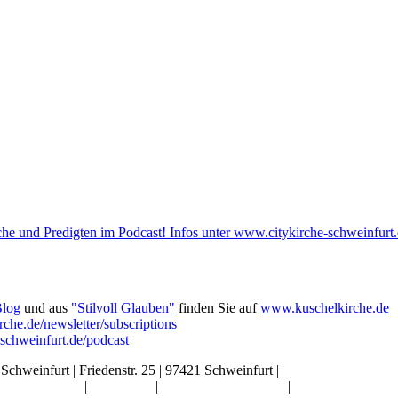
he und Predigten im Podcast! Infos unter www.citykirche-schweinfurt.
Blog
und aus
"Stilvoll Glauben"
finden Sie auf
www.kuschelkirche.de
che.de/newsletter/subscriptions
-schweinfurt.de/podcast
 Schweinfurt | Friedenstr. 25 | 97421 Schweinfurt |
info@citykirche-sch
Kontakt
|
Impressum
|
Künstliche Intelligenz
|
Datenschutz