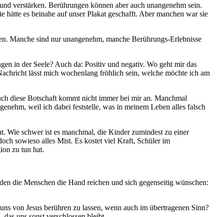
 und verstärken. Berührungen können aber auch unangenehm sein.
 hätte es beinahe auf unser Plakat geschafft. Aber manchen war sie
iten. Manche sind nur unangenehm, manche Berührungs-Erlebnisse
gen in der Seele? Auch da: Positiv und negativ. Wo geht mir das
Nachricht lässt mich wochenlang fröhlich sein, welche möchte ich am
 Auch diese Botschaft kommt nicht immer bei mir an. Manchmal
angenehm, weil ich dabei feststelle, was in meinem Leben alles falsch
t. Wie schwer ist es manchmal, die Kinder zumindest zu einer
ch sowieso alles Mist. Es kostet viel Kraft, Schüler im
on zu tun hat.
inden die Menschen die Hand reichen und sich gegenseitig wünschen:
 uns von Jesus berühren zu lassen, wenn auch im übertragenen Sinn?
 das uns sonst verschlossen bleibt.