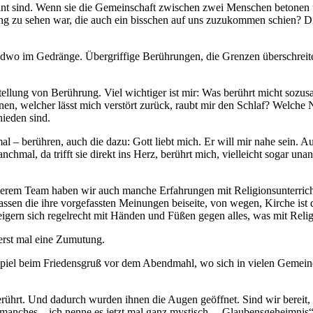
eint sind. Wenn sie die Gemeinschaft zwischen zwei Menschen betonen
ng zu sehen war, die auch ein bisschen auf uns zuzukommen schien? Die
gendwo im Gedränge. Übergriffige Berührungen, die Grenzen überschre
llung von Berührung. Viel wichtiger ist mir: Was berührt micht sozusa
nen, welcher lässt mich verstört zurück, raubt mir den Schlaf? Welche 
hieden sind.
l – berühren, auch die dazu: Gott liebt mich. Er will mir nahe sein.
anchmal, da trifft sie direkt ins Herz, berührt mich, vielleicht sogar un
nserem Team haben wir auch manche Erfahrungen mit Religionsunterrich
ssen die ihre vorgefassten Meinungen beiseite, von wegen, Kirche ist do
gern sich regelrecht mit Händen und Füßen gegen alles, was mit Religi
erst mal eine Zumutung.
Beispiel beim Friedensgruß vor dem Abendmahl, wo sich in vielen Geme
rührt. Und dadurch wurden ihnen die Augen geöffnet. Sind wir bereit,
manches – ich nenne es jetzt mal ganz mystisch - „Glaubensgeheimnis“,