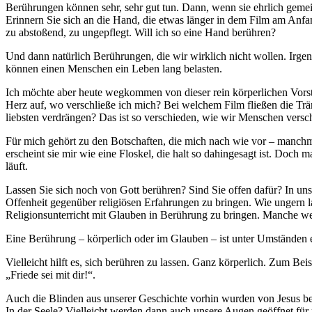
Berührungen können sehr, sehr gut tun. Dann, wenn sie ehrlich gem
Erinnern Sie sich an die Hand, die etwas länger in dem Film am Anfa
zu abstoßend, zu ungepflegt. Will ich so eine Hand berühren?
Und dann natürlich Berührungen, die wir wirklich nicht wollen. Ir
können einen Menschen ein Leben lang belasten.
Ich möchte aber heute wegkommen von dieser rein körperlichen Vorste
Herz auf, wo verschließe ich mich? Bei welchem Film fließen die Trä
liebsten verdrängen? Das ist so verschieden, wie wir Menschen versc
Für mich gehört zu den Botschaften, die mich nach wie vor – manchma
erscheint sie mir wie eine Floskel, die halt so dahingesagt ist. Doch m
läuft.
Lassen Sie sich noch von Gott berühren? Sind Sie offen dafür? In u
Offenheit gegenüber religiösen Erfahrungen zu bringen. Wie ungern la
Religionsunterricht mit Glauben in Berührung zu bringen. Manche wei
Eine Berührung – körperlich oder im Glauben – ist unter Umständen 
Vielleicht hilft es, sich berühren zu lassen. Ganz körperlich. Zum 
„Friede sei mit dir!“.
Auch die Blinden aus unserer Geschichte vorhin wurden von Jesus be
In der Seele? Vielleicht werden dann auch unsere Augen geöffnet für 