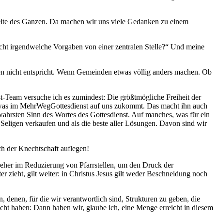
seite des Ganzen. Da machen wir uns viele Gedanken zu einem
nicht irgendwelche Vorgaben von einer zentralen Stelle?“ Und meine
ngen nicht entspricht. Wenn Gemeinden etwas völlig anders machen. Ob
t-Team versuche ich es zumindest: Die größtmögliche Freiheit der
u, was im MehrWegGottesdienst auf uns zukommt. Das macht ihn auch
m wahrsten Sinn des Wortes des Gottesdienst. Auf manches, was für ein
 Seligen verkaufen und als die beste aller Lösungen. Davon sind wir
Joch der Knechtschaft auflegen!
s eher im Reduzierung von Pfarrstellen, um den Druck der
 zieht, gilt weiter: in Christus Jesus gilt weder Beschneidung noch
, denen, für die wir verantwortlich sind, Strukturen zu geben, die
dacht haben: Dann haben wir, glaube ich, eine Menge erreicht in diesem