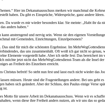
„Ur-Themen.“ Hier im Dekanatsausschuss merken wir manchmal die Kehr
tellt haben. Da gibt es Einsprüche, Widersprüche, ganz andere Ideen.
ten. Da wurde es mir wieder besonders klar. Sie meinte: „Habt ihr da 
 das anders haben.“
eren kann anstrengend und nervig sein. Wenn sie den eigenen Vorstellu
anchmal mit Gemeinden, Einrichtungen, Einzelpersonen?
n. Das sind für mich die schönsten Ergebnisse. Im MehrWegGottesdiens
 Verbindendes, das uns zusammenhält. Oft weiß ich gar nicht so gena
elne Elemente vorgestellt habe. Aber ich stelle fest: Das bereichert i
Ich möchte jetzt nicht das MehrWegGottesdienst-Team als die Insel der
iges an Freiheit des Einzelnen erreicht.
 uns Christus befreit! So steht nun fest und lasst euch nicht wieder das 
 lassen müssen. Heute sind die Fragestellungen andere. Bei uns geht e
n haben sich geändert. Aber der Schluss, den Paulus einige Verse später
g ist.
önes Motto für unsere Arbeit im Dekanatsausschuss. Wenn wir es schaffen
zuhalten, wenn diese ihre Freiheit anders nutzen, als wir uns das so ge