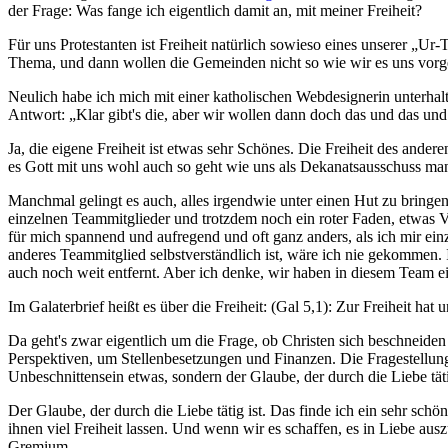
der Frage: Was fange ich eigentlich damit an, mit meiner Freiheit?
Für uns Protestanten ist Freiheit natürlich sowieso eines unserer 
Thema, und dann wollen die Gemeinden nicht so wie wir es uns vorges
Neulich habe ich mich mit einer katholischen Webdesignerin unterhal
Antwort: „Klar gibt's die, aber wir wollen dann doch das und das und
Ja, die eigene Freiheit ist etwas sehr Schönes. Die Freiheit des and
es Gott mit uns wohl auch so geht wie uns als Dekanatsausschuss m
Manchmal gelingt es auch, alles irgendwie unter einen Hut zu bringe
einzelnen Teammitglieder und trotzdem noch ein roter Faden, etwas
für mich spannend und aufregend und oft ganz anders, als ich mir einz
anderes Teammitglied selbstverständlich ist, wäre ich nie gekommen. 
auch noch weit entfernt. Aber ich denke, wir haben in diesem Team ein
Im Galaterbrief heißt es über die Freiheit: (Gal 5,1): Zur Freiheit hat
Da geht's zwar eigentlich um die Frage, ob Christen sich beschneiden
Perspektiven, um Stellenbesetzungen und Finanzen. Die Fragestellunge
Unbeschnittensein etwas, sondern der Glaube, der durch die Liebe täti
Der Glaube, der durch die Liebe tätig ist. Das finde ich ein sehr sch
ihnen viel Freiheit lassen. Und wenn wir es schaffen, es in Liebe aus
Gremium.