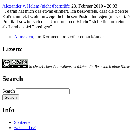
Alexander v. Halem (nicht überprüft)
23. Februar 2010 - 20:03
... daran hat mich das etwas erinnert. Ich bezweifele, dass die oberste
Käßmann jetzt wohl unweigerlich diesen Posten hinlegen (müssen). N
Politik. Da wird sich das "Unternehmen Kirche" sicherlich um eine
als Lernbeispiel "predigen".
Anmelden
, um Kommentare verfassen zu können
Lizenz
In christlichen Gottesdiensten dürfen die Texte auch ohne Na
Search
Search
Info
Startseite
was ist das?