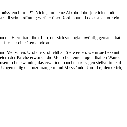
müsst euch irren!“. Nicht „nur“ eine Alkoholfahrt (die ich damit
r, all sein Hoffnung wirft er über Bord, kaum dass es auch nur ein
uen.“ Er vertraut ihm. Ihm, der sich so unglaubwürdig gemacht hat.
raut Jesus seine Gemeinde an.
sind Menschen. Und die sind fehlbar. Sie werden, wenn sie bekannt
ertretern der Kirche erwarten die Menschen einen tugendhaften Wandel.
ellosen Lebenswandel, das erwarten manche sozusagen stellvertretend
Um Ungerechtigkeit anzuprangern und Missstände. Und das, denke ich,