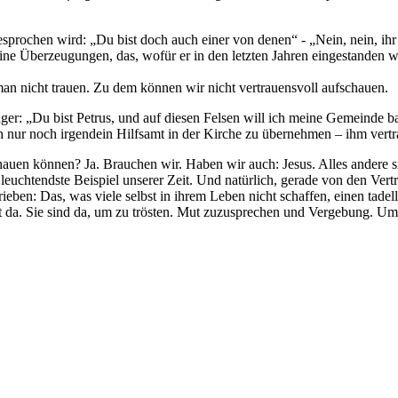
esprochen wird: „Du bist doch auch einer von denen“ - „Nein, nein, ihr 
ine Überzeugungen, das, wofür er in den letzten Jahren eingestanden wa
n nicht trauen. Zu dem können wir nicht vertrauensvoll aufschauen.
er: „Du bist Petrus, und auf diesen Felsen will ich meine Gemeinde ba
ch nur noch irgendein Hilfsamt in der Kirche zu übernehmen – ihm vert
hauen können? Ja. Brauchen wir. Haben wir auch: Jesus. Alles andere 
as leuchtendste Beispiel unserer Zeit. Und natürlich, gerade von den V
hrieben: Das, was viele selbst in ihrem Leben nicht schaffen, einen tad
icht da. Sie sind da, um zu trösten. Mut zuzusprechen und Vergebung. 