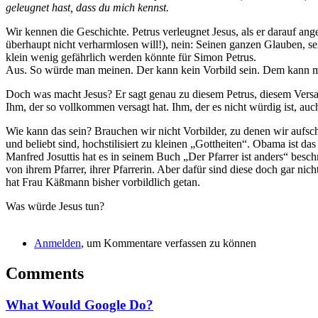
geleugnet hast, dass du mich kennst.
Wir kennen die Geschichte. Petrus verleugnet Jesus, als er darauf ang
überhaupt nicht verharmlosen will!), nein: Seinen ganzen Glauben, se
klein wenig gefährlich werden könnte für Simon Petrus.
Aus. So würde man meinen. Der kann kein Vorbild sein. Dem kann ma
Doch was macht Jesus? Er sagt genau zu diesem Petrus, diesem Versag
Ihm, der so vollkommen versagt hat. Ihm, der es nicht würdig ist, au
Wie kann das sein? Brauchen wir nicht Vorbilder, zu denen wir aufsc
und beliebt sind, hochstilisiert zu kleinen „Gottheiten“. Obama ist d
Manfred Josuttis hat es in seinem Buch „Der Pfarrer ist anders“ besc
von ihrem Pfarrer, ihrer Pfarrerin. Aber dafür sind diese doch gar n
hat Frau Käßmann bisher vorbildlich getan.
Was würde Jesus tun?
Anmelden
, um Kommentare verfassen zu können
Comments
What Would Google Do?