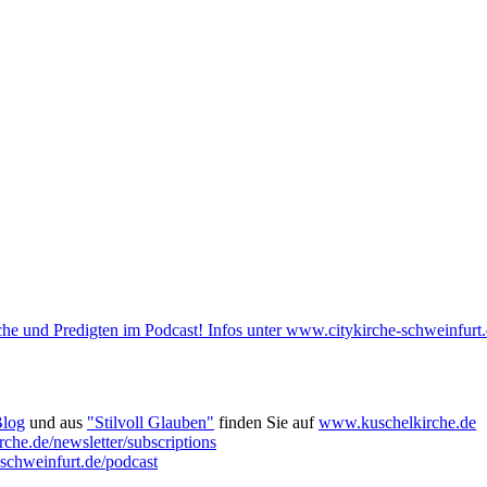
he und Predigten im Podcast! Infos unter www.citykirche-schweinfurt.
Blog
und aus
"Stilvoll Glauben"
finden Sie auf
www.kuschelkirche.de
che.de/newsletter/subscriptions
-schweinfurt.de/podcast