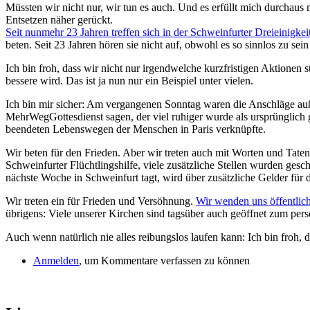
Müssten wir nicht nur, wir tun es auch. Und es erfüllt mich durchaus m
Entsetzen näher gerückt.
Seit nunmehr 23 Jahren treffen sich in der Schweinfurter Dreieinig
beten. Seit 23 Jahren hören sie nicht auf, obwohl es so sinnlos zu s
Ich bin froh, dass wir nicht nur irgendwelche kurzfristigen Aktionen st
bessere wird. Das ist ja nun nur ein Beispiel unter vielen.
Ich bin mir sicher: Am vergangenen Sonntag waren die Anschläge au
MehrWegGottesdienst sagen, der viel ruhiger wurde als ursprünglich 
beendeten Lebenswegen der Menschen in Paris verknüpfte.
Wir beten für den Frieden. Aber wir treten auch mit Worten und Tat
Schweinfurter Flüchtlingshilfe, viele zusätzliche Stellen wurden ges
nächste Woche in Schweinfurt tagt, wird über zusätzliche Gelder für 
Wir treten ein für Frieden und Versöhnung.
Wir wenden uns öffentli
übrigens: Viele unserer Kirchen sind tagsüber auch geöffnet zum pe
Auch wenn natürlich nie alles reibungslos laufen kann: Ich bin froh, d
Anmelden
, um Kommentare verfassen zu können