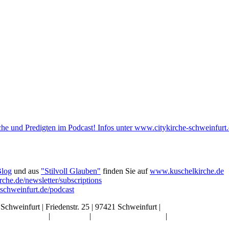
he und Predigten im Podcast! Infos unter www.citykirche-schweinfurt.
Blog
und aus
"Stilvoll Glauben"
finden Sie auf
www.kuschelkirche.de
che.de/newsletter/subscriptions
-schweinfurt.de/podcast
 Schweinfurt | Friedenstr. 25 | 97421 Schweinfurt |
info@citykirche-sch
Kontakt
|
Impressum
|
Künstliche Intelligenz
|
Datenschutz