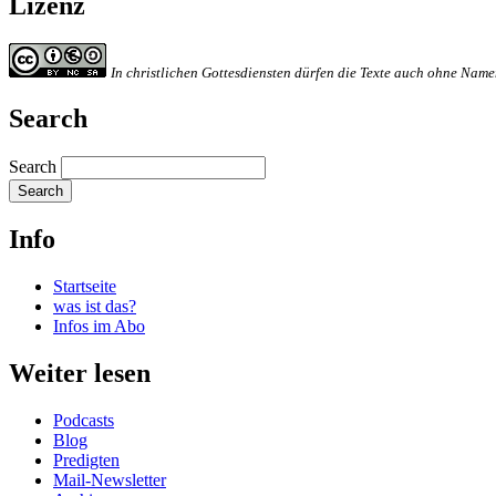
Lizenz
In christlichen Gottesdiensten dürfen die Texte auch ohne Na
Search
Search
Info
Startseite
was ist das?
Infos im Abo
Weiter lesen
Podcasts
Blog
Predigten
Mail-Newsletter