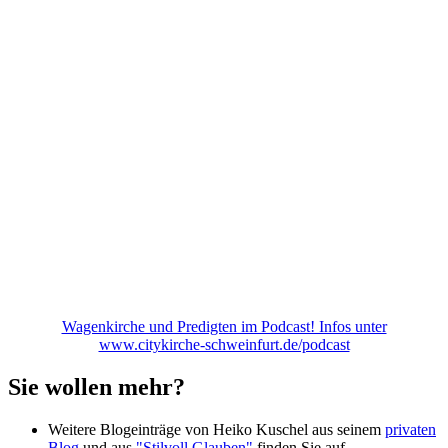
Wagenkirche und Predigten im Podcast! Infos unter
www.citykirche-schweinfurt.de/podcast
Sie wollen mehr?
Weitere Blogeinträge von Heiko Kuschel aus seinem
privaten
Blog
und aus
"Stilvoll Glauben"
finden Sie auf