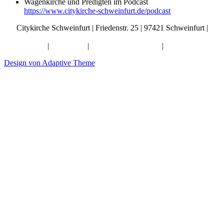
Wagenkirche und Predigten im Podcast
https://www.citykirche-schweinfurt.de/podcast
Citykirche Schweinfurt | Friedenstr. 25 | 97421 Schweinfurt |
info@citykirche-schweinfurt.de
Kontakt
|
Impressum
|
Künstliche Intelligenz
|
Datenschutz
Design von Adaptive Theme