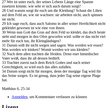
27 Wer ist unter euch, der seines Lebens Länge eine Spanne
zusetzen könnte, wie sehr er sich auch darum sorgt?
28 Und warum sorgt ihr euch um die Kleidung? Schaut die Lilien
auf dem Feld an, wie sie wachsen: sie arbeiten nicht, auch spinnen
sie nicht.
29 Ich sage euch, dass auch Salomo in aller seiner Herrlichkeit nicht
gekleidet gewesen ist wie eine von ihnen.
30 Wenn nun Gott das Gras auf dem Feld so kleidet, das doch heute
steht und morgen in den Ofen geworfen wird: sollte er das nicht viel
mehr für euch tun, ihr Kleingläubigen?
31 Darum sollt ihr nicht sorgen und sagen: Was werden wir essen?
Was werden wir trinken? Womit werden wir uns kleiden?
32 Nach dem allen trachten die Heiden. Denn euer himmlischer
Vater weiß, dass ihr all dessen bedürft.
33 Trachtet zuerst nach dem Reich Gottes und nach seiner
Gerechtigkeit, so wird euch das alles zufallen.
34 Darum sorgt nicht für morgen, denn der morgige Tag wird für
das Seine sorgen. Es ist genug, dass jeder Tag seine eigene Plage
hat.
Matthäus 6, 25-34
Anmelden
, um Kommentare verfassen zu können
Lizenz