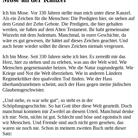
Ich bin Mose. Vor 330 Jahren stellte man mich unter diese Kanzel.
Als ein Zeichen für die Menschen: Die Predigten hier, sie stehen auf
dem Grund der Zehn Gebote. Die Predigten, die hier gehalten
werden, sie fußen auf dem Alten Testament. Ihr habt gemeinsame
Wurzeln mit dem Judentum. Manchmal, in eurer Geschichte, da
wäre es gut gewesen, ihr hättet auf dieses Zeichen geachtet. Und
auch heute wieder solltet ihr dieses Zeichen niemals vergessen.
Ich bin Mose. Seit 330 Jahren stehe ich hier. Es zerreißt mir das
Herz, hier zu stehen und zu erleben, was aus der Welt wird. Wie
Menschen gegeneinander hetzen. Wie die Natur zugrundegeht. Wie
Kriege und Not die Welt überziehen. Wie in anderen Ländern
Regimekritiker den qualvollen Tod finden. Wie der Hass
überhandzunehmen scheint, auch der Hass gegen meine jüdischen
Glaubensgeschwister.
„Und siehe, es war sehr gut“, so steht es in der
Schöpfungsgeschichte. So hat Gott über diese Welt geurteilt. Doch
manchmal kommen mir Zweifel an diesem Urteil. Manchmal denke
ich mir: Nein, nichts ist gut. Schlecht und böse und egoistisch sind
wir Menschen. Und Fremde sind auch nicht gern gesehen, das
waren sie noch nie. Schon in meinem zweiten Buch steht dieser
Satz: