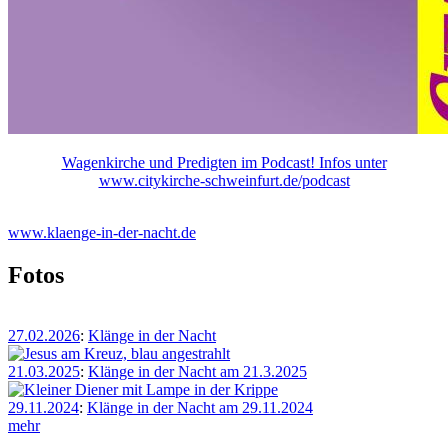
Wagenkirche und Predigten im Podcast! Infos unter
www.citykirche-schweinfurt.de/podcast
www.klaenge-in-der-nacht.de
Fotos
27.02.2026
:
Klänge in der Nacht
21.03.2025
:
Klänge in der Nacht am 21.3.2025
29.11.2024
:
Klänge in der Nacht am 29.11.2024
mehr