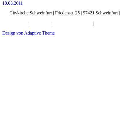
18.03.2011
Citykirche Schweinfurt | Friedenstr. 25 | 97421 Schweinfurt |
info@citykirche-schweinfurt.de
Kontakt
|
Impressum
|
Künstliche Intelligenz
|
Datenschutz
Design von Adaptive Theme