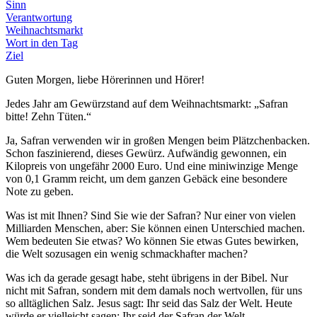
Sinn
Verantwortung
Weihnachtsmarkt
Wort in den Tag
Ziel
Guten Morgen, liebe Hörerinnen und Hörer!
Jedes Jahr am Gewürzstand auf dem Weihnachtsmarkt: „Safran
bitte! Zehn Tüten.“
Ja, Safran verwenden wir in großen Mengen beim Plätzchenbacken.
Schon faszinierend, dieses Gewürz. Aufwändig gewonnen, ein
Kilopreis von ungefähr 2000 Euro. Und eine miniwinzige Menge
von 0,1 Gramm reicht, um dem ganzen Gebäck eine besondere
Note zu geben.
Was ist mit Ihnen? Sind Sie wie der Safran? Nur einer von vielen
Milliarden Menschen, aber: Sie können einen Unterschied machen.
Wem bedeuten Sie etwas? Wo können Sie etwas Gutes bewirken,
die Welt sozusagen ein wenig schmackhafter machen?
Was ich da gerade gesagt habe, steht übrigens in der Bibel. Nur
nicht mit Safran, sondern mit dem damals noch wertvollen, für uns
so alltäglichen Salz. Jesus sagt: Ihr seid das Salz der Welt. Heute
würde er vielleicht sagen: Ihr seid der Safran der Welt.