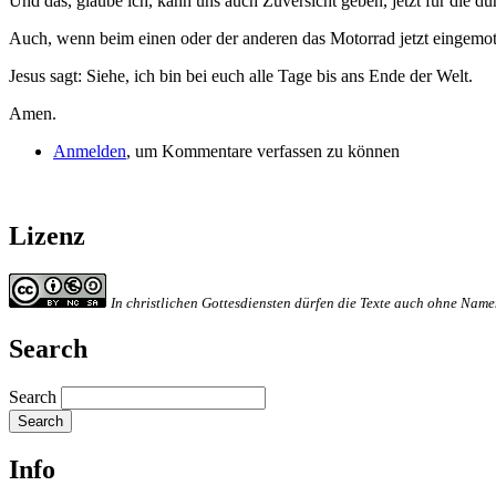
Und das, glaube ich, kann uns auch Zuversicht geben, jetzt für die dun
Auch, wenn beim einen oder der anderen das Motorrad jetzt eingemott
Jesus sagt: Siehe, ich bin bei euch alle Tage bis ans Ende der Welt.
Amen.
Anmelden
, um Kommentare verfassen zu können
Lizenz
In christlichen Gottesdiensten dürfen die Texte auch ohne Na
Search
Search
Info